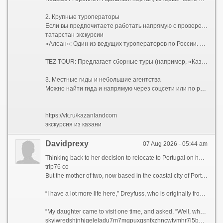
2. Крупные туроператоры
Если вы предпочитаете работать напрямую с проверенными компаниями, у многих федеральных туроператоров есть официальные представительства в Казани или партнёрские программы.
татарстан экскурсии
«Алеан»: Один из ведущих туроператоров по России. На сайте можно заказать как отдельные экскурсии, так и готовые туры с проживанием. Например, обзорная экскурсия по городу стоит от 1500 ? , речная прогулка — от 2300 ? .
TEZ TOUR: Предлагает сборные туры (например, «Казань каждый день» на 4 дня/3 ночи), куда уже включено проживание и обзорная экскурсия .
3. Местные гиды и небольшие агентства
Можно найти гида и напрямую через соцсети или по рекомендации. Часто такие экскурсии проходят в мини-группах (до 7–10 человек) или индивидуально, что позволяет лучше погрузиться в атмосферу города и задать все интересующие вопросы .
https://vk.ru/kazanlandcom
экскурсия из казани
Davidprexy
07 Aug 2026 - 05:44 am
Thinking back to her decision to relocate to Portugal on her own five years ago, Paula Dreyfuss jokes that many people questioned her state of mind, as she’d never even visited the European country before.
trip76 co
But the mother of two, now based in the coastal city of Porto, famous for its Port wine and spectacular bridges, has no regrets today, as her life is much richer in many ways.
“I have a lot more life here,” Dreyfuss, who is originally from Texas, tells CNN Travel, before blissfully describing her frequent trips to local museums, movie theaters, and pop-up wineries in the Douro Valley, a UNESCO World Heritage region in northern Portugal.
“My daughter came to visit one time, and asked, “Well, what do you guys do all day?” she recalls. “And my friend holds up a glass of Champagne and goes, “You’re looking at it.”
skyiwredshjnhjgeleladu7m7mgpuxgsnfxzhncwtvmhr7l5bniutayd.onion