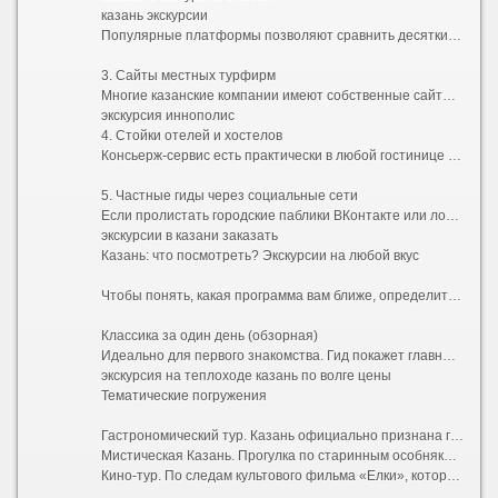
казань экскурсии
Популярные платформы позволяют сравнить десятки предложений от частных гидов и агентств. Вы можете прочитать реальные отзывы, посмотреть фотографии маршрутов и забронировать место онлайн за пару минут. Это идеальный способ найти бюджетные групповые прогулки или уникальные авторские программы.
3. Сайты местных турфирм
Многие казанские компании имеют собственные сайты с удобным календарем бронирования. Если вы хотите заказать экскурсию по Казани заранее, еще до приезда в город, этот способ подойдет лучше всего. Часто при раннем бронировании на сайте предоставляются скидки.
экскурсия иннополис
4. Стойки отелей и хостелов
Консьерж-сервис есть практически в любой гостинице в центре. Удобство заключается в том, что вам никуда не нужно идти — достаточно спуститься на ресепшен. Минус — выбор обычно ограничен 2–3 стандартными маршрутами, а цена может быть выше из-за комиссии отеля.
5. Частные гиды через социальные сети
Если пролистать городские паблики ВКонтакте или локальные Telegram-каналы, можно найти предложения напрямую от жителей. Этот путь позволяет договориться об индивидуальном графике и нестандартной программе, но требует осторожности: всегда просите предоплату только через безопасную сделку площадки.
экскурсии в казани заказать
Казань: что посмотреть? Экскурсии на любой вкус
Чтобы понять, какая программа вам ближе, определитесь с форматом. Вот самые популярные направления, отвечающие на запрос «интересные экскурсии по Казани»:
Классика за один день (обзорная)
Идеально для первого знакомства. Гид покажет главные символы города: Казанский Кремль с падающей башней Сююмбике и мечетью Кул-Шариф, пешеходную улицу Баумана, Старо-Татарскую слободу с ее расписными деревянными домами, озеро Кабан и театр имени Камала. Обычно такие туры включают дегустацию местного чая с чак-чаком.
экскурсия на теплоходе казань по волге цены
Тематические погружения
Гастрономический тур. Казань официально признана гастрономической столицей России. На такой экскурсии вас проведут по лучшим заведениям национальной кухни, научат отличать эчпочмак от перемяча и расскажут секреты приготовления идеального кыстыбыя.
Мистическая Казань. Прогулка по старинным особнякам с привидениями, купеческим усадьбам и местам силы. Вам расскажут о татарских духах (шурале и убыр), подземных ходах под Кремлем и проклятиях древних ханов.
Кино-тур. По следам культового фильма «Елки», который снимали в Иннополисе и Свияжске, или других картин, запечатлевших виды столицы Татарстана.