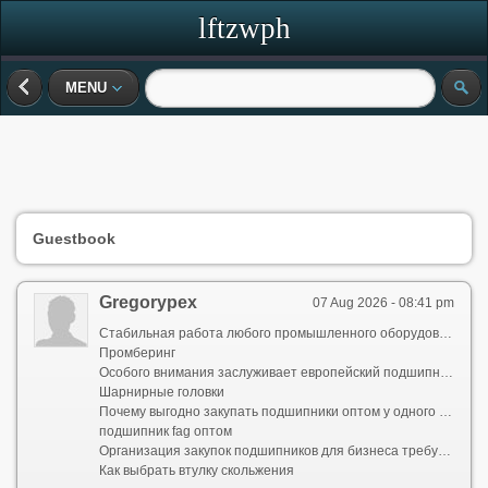
lftzwph
MENU
Guestbook
Gregorypex
07 Aug 2026 - 08:41 pm
Стабильная работа любого промышленного оборудования напрямую зависит от качества комплектующих. Именно поэтому ответственные предприятия выбирают подшипники оптом, сотрудничая напрямую с надежными дистрибьюторами. В мире машиностроения эталоном надежности уже долгие годы остаются бренды FAG и SKF, обеспечивающие безупречную точность даже при экстремальных нагрузках. Для высокоскоростных станков и прецизионных механизмов оптимальным решением станут изделия NTN и THK, известные своими инновационными разработками в области линейных перемещений и снижения трения.
Промберинг
Особого внимания заслуживает европейский подшипник SNR оптом — это выбор для автомобильной и сельскохозяйственной техники, где важна устойчивость к вибрациям и перепадам температур. Французское качество SNR отлично сочетается с немецкой педантичностью FAG, позволяя собирать универсальные узлы для тяжелых условий эксплуатации. Если ваш бизнес ориентирован на металлургию или горную добычу, подшипники SKF оптом станут незаменимым ресурсом, ведь этот концерн предлагает одни из лучших решений по сопротивлению усталостным разрушениям. В то же время японские технологии NTN и THK дополняют ассортимент, предлагая сверхлегкие и компактные серии для робототехники и автоматических линий.
Шарнирные головки
Почему выгодно закупать подшипники оптом у одного проверенного поставщика? Во-первых, это существенная экономия бюджета: цены снижаются пропорционально объему партии. Во-вторых, комплексный подход позволяет закрыть потребности целого парка машин, имея на складе продукцию FAG, SNR, NTN, SKF и THK одновременно. Надежный поставщик подшипников всегда предлагает сертификаты подлинности, оперативную логистику и гарантию на каждую позицию. Это исключает риск простоев производства из-за нехватки расходников и упрощает процесс планирования закупок на квартал или год вперед.
подшипник fag оптом
Организация закупок подшипников для бизнеса требует стратегического подхода: важно не просто купить детали, а обеспечить техническую поддержку и быструю замену брака (если он возникнет). Сотрудничая с официальным дилером, вы получаете доступ к актуальным каталогам NTN, THK, SNR и европейских гигантов SKF/FAG, что позволяет инженерам точно подбирать аналоги для импортного оборудования. В итоге, грамотно выстроенная оптовая цепочка поставок становится конкурентным преимуществом, сокращая издержки и повышая ресурс работы всех механизмов вашего предприятия. Выбирайте комплексные решения и доверяйте только лидерам отрасли!
Как выбрать втулку скольжения