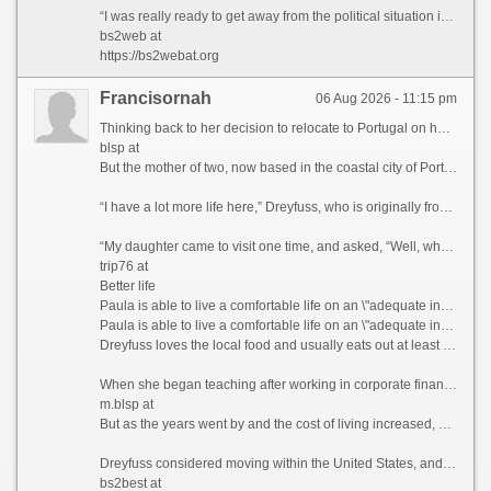
“I was really ready to get away from the political situation in the United States,” she admits.
bs2web at
https://bs2webat.org
Francisornah
06 Aug 2026 - 11:15 pm
Thinking back to her decision to relocate to Portugal on her own five years ago, Paula Dreyfuss jokes that many people questioned her state of mind, as she’d never even visited the European country before.
blsp at
But the mother of two, now based in the coastal city of Porto, famous for its Port wine and spectacular bridges, has no regrets today, as her life is much richer in many ways.
“I have a lot more life here,” Dreyfuss, who is originally from Texas, tells CNN Travel, before blissfully describing her frequent trips to local museums, movie theaters, and pop-up wineries in the Douro Valley, a UNESCO World Heritage region in northern Portugal.
“My daughter came to visit one time, and asked, “Well, what do you guys do all day?” she recalls. “And my friend holds up a glass of Champagne and goes, “You’re looking at it.”
trip76 at
Better life
Paula is able to live a comfortable life on an \"adequate income\" in Portugal, which she feels wouldn\'t have been possible if she\'d stayed in California.
Paula is able to live a comfortable life on an \"adequate income\" in Portugal, which she feels wouldn\'t have been possible if she\'d stayed in California. Courtesy Paula Dreyfuss
Dreyfuss loves the local food and usually eats out at least three times a week, something she simply couldn’t have afforded to do when she was based in San Diego, California, where she lived and worked as a teacher previously.
When she began teaching after working in corporate finance for years, Dreyfuss thought she’d end up with a retirement income that would provide her with a comfortable lifestyle.
m.blsp at
But as the years went by and the cost of living increased, she realized that this was unlikely to be the case.
Dreyfuss considered moving within the United States, and recalls driving up to Seattle and “stopping at a bunch of places,” but says she couldn’t find anywhere affordable enough to tempt her away.
bs2best at