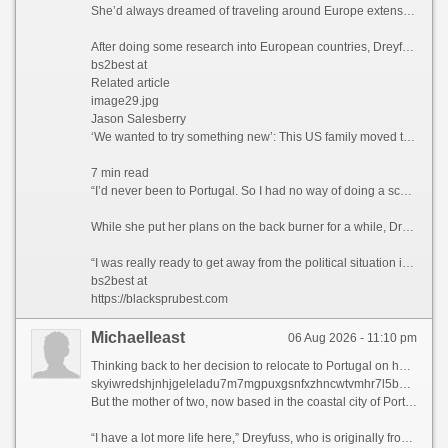
She’d always dreamed of traveling around Europe extensively, but Dreyfuss knew that this would likely never happen if she stayed where she was. So what better way to explore the continent than actually moving there?
After doing some research into European countries, Dreyfuss found that the only visa that she qualified for at the time was the Portugal D7 visa, which allows non-EU nationals with a stable passive income to reside in the country.
bs2best at
Related article
image29.jpg
Jason Salesberry
‘We wanted to try something new’: This US family moved to Italy sight unseen nine years ago and never looked back
7 min read
“I’d never been to Portugal. So I had no way of doing a scouting trip or anything,” she says. “I thought, ‘I’m going to go over there. And If I don’t like Portugal, then I’ll move to Spain or France.’”
While she put her plans on the back burner for a while, Dreyfuss says that the Covid-19 pandemic in 2021 ultimately prompted her to finally leave the US permanently.
“I was really ready to get away from the political situation in the United States,” she admits.
bs2best at
https://blacksprubest.com
Michaelleast
06 Aug 2026 - 11:10 pm
Thinking back to her decision to relocate to Portugal on her own five years ago, Paula Dreyfuss jokes that many people questioned her state of mind, as she’d never even visited the European country before.
skyiwredshjnhjgeleladu7m7mgpuxgsnfxzhncwtvmhr7l5bniutayd onion
But the mother of two, now based in the coastal city of Porto, famous for its Port wine and spectacular bridges, has no regrets today, as her life is much richer in many ways.
“I have a lot more life here,” Dreyfuss, who is originally from Texas, tells CNN Travel, before blissfully describing her frequent trips to local museums, movie theaters, and pop-up wineries in the Douro Valley, a UNESCO World Heritage region in northern Portugal.