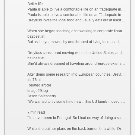
Better life
Paula is able to live a comfortable life on an \"adequate income\" in Portugal, which she feels wouldn\'t have been possible if she\'d stayed in California.
Paula is able to live a comfortable life on an \"adequate income\" in Portugal, which she feels wouldn\'t have been possible if she\'d stayed in California. Courtesy Paula Dreyfuss
Dreyfuss loves the local food and usually eats out at least three times a week, something she simply couldn’t have afforded to do when she was based in San Diego, California, where she lived and worked as a teacher previously.
When she began teaching after working in corporate finance for years, Dreyfuss thought she’d end up with a retirement income that would provide her with a comfortable lifestyle.
bs2best.at
But as the years went by and the cost of living increased, she realized that this was unlikely to be the case.
Dreyfuss considered moving within the United States, and recalls driving up to Seattle and “stopping at a bunch of places,” but says she couldn’t find anywhere affordable enough to tempt her away.
bs2best at
She’d always dreamed of traveling around Europe extensively, but Dreyfuss knew that this would likely never happen if she stayed where she was. So what better way to explore the continent than actually moving there?
After doing some research into European countries, Dreyfuss found that the only visa that she qualified for at the time was the Portugal D7 visa, which allows non-EU nationals with a stable passive income to reside in the country.
trip76 at
Related article
image29.jpg
Jason Salesberry
‘We wanted to try something new’: This US family moved to Italy sight unseen nine years ago and never looked back
7 min read
“I’d never been to Portugal. So I had no way of doing a scouting trip or anything,” she says. “I thought, ‘I’m going to go over there. And If I don’t like Portugal, then I’ll move to Spain or France.’”
While she put her plans on the back burner for a while, Dreyfuss says that the Covid-19 pandemic in 2021 ultimately prompted her to finally leave the US permanently.