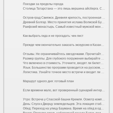
Поездки за пределы города
Столица Татарстана — это лишь вершина айсберга. Самые впечатляющие впечатления ждут за городской чертой:
Остров-град Свияжск. Древняя крепость, построенная войском Ивана Грозного за четыре недели. Сегодня это музей-заповедник с потрясающими фресками Успенского собора, входящего в список наследия ЮНЕСКО.
Древний Болгар. Место принятия ислама Волжской Булгарией. Величественные руины, Белая мечеть, напоминающая индийский Тадж-Махал, и Музей болгарской цивилизации.
Раифский монастырь. Самый известный мужской монастырь республики, расположенный в живописном лесу на берегу Раифского озера. Сюда едут ради умиротворяющей атмосферы и местной святыни — Грузинской иконы Божией Матери.
Как выбрать гида и не прогадать: чек-лист
Прежде чем окончательно заказать экскурсию в Казани, проверьте несколько моментов:
Отзывы. Не ограничивайтесь звездочками. Прочитайте последние комментарии, обращая внимание на то, насколько живым был рассказ гида и соблюдался ли тайминг.
Размер группы. Для глубокого погружения выбирайте мини-группы до 8 человек или индивидуальные туры. В больших автобусах на 40 мест часто плохо слышно аудиогид.
Что включено в стоимость. Уточните, входят ли билеты в музеи (например, в Башню Сююмбике или Благовещенский собор), дегустации и транспортные расходы.
Язык. Большинство программ проводится на русском, но в ТИЦ и крупных агентствах легко найти англоязычных или даже франкоговорящих специалистов.
Логистика. Узнайте точное место встречи и входит ли трансфер от вашего отеля в цену.
Маршрут одного дня: готовый план
Если времени мало, вот проверенный сценарий интересной пешей экскурсии:
Утро: Встреча у Спасской башни Кремля. Осмотр комплекса изнутри (мечеть Кул-Шариф, пушечный двор).
День: Спуск к Дворцу земледельцев. Эта локация стабильно попадает в подборки «казань что посмотреть экскурсии» благодаря своей монументальной архитектуре, напоминающей Хофбург в Вене.
Обед: Переход на улицу Баумана. Время на обед в одном из национальных кафе.