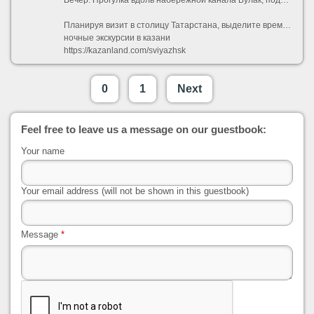
Вечер: Прогулка вдоль набережной канала Булак, подъем на смотровую площадку центра семьи «Казан» (в форме гигантского котла) и завершение дня в Старо-Татарской слободе с чашкой травяного чая.
Планируя визит в столицу Татарстана, выделите время на изучение не только парадных фасадов, но и тихих дворов. Именно там скрывается настоящая душа города, которую так любят показывать местные краеведы. Забронируйте свой идеальный маршрут, чтобы поездка оставила только теплые воспоминания.
ночные экскурсии в казани
https://kazanland.com/sviyazhsk
0
1
Next
Feel free to leave us a message on our guestbook:
Your name
Your email address (will not be shown in this guestbook)
Message
*