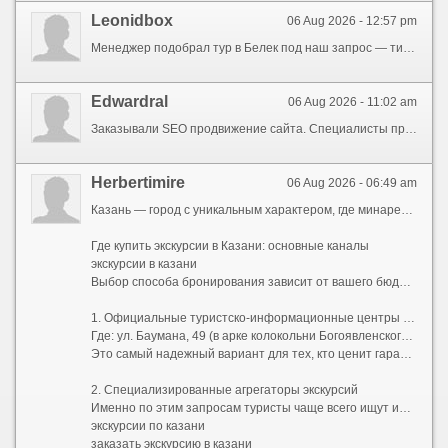
Leonidbox
06 Aug 2026 - 12:57 pm
Менеджер подобрал тур в Белек под наш запрос — тихий отель, хороший пляж, без шумной анимации. Именно то что нужно для спокойного отдыха без детей. Всё совпало с ожиданиями. отдых в Турции из Москвы
Edwardral
06 Aug 2026 - 11:02 am
Заказывали SEO продвижение сайта. Специалисты провели анализ, нашли ошибки и подготовили план развития проекта. Все объясняют понятно, работа ведётся прозрачно. поисковое продвижение сайта
Herbertimire
06 Aug 2026 - 06:49 am
Казань — город с уникальным характером, где минареты мечетей соседствуют с золотыми куполами православных храмов, а древние легенды органично вплетаются в ритм современного мегаполиса. Чтобы увидеть столицу Татарстана во всем ее многообразии и не упустить важные детали, стоит довериться профессионалам. Ниже мы разберем, где купить экскурсии в Казани, как правильно их выбрать и какие маршруты считаются самыми захватывающими.
Где купить экскурсии в Казани: основные каналы
экскурсии в казани
Выбор способа бронирования зависит от вашего бюджета, стиля путешествия и желания общаться с местными жителями.
1. Официальные туристско-информационные центры (ТИЦ)
Где: ул. Баумана, 49 (в арке колокольни Богоявленского собора) и в аэропорту «Казань».
Это самый надежный вариант для тех, кто ценит гарантированное качество. Здесь можно бесплатно взять карту города, получить консультацию и сразу же оплатить сертифицированные туры. Цены здесь фиксированные, без скрытых комиссий.
2. Специализированные агрегаторы экскурсий
Именно по этим запросам туристы чаще всего ищут информацию в сети:
экскурсии по казани
заказать экскурсию в казани