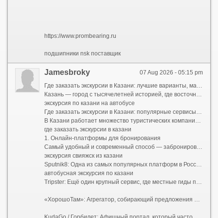
https://www.prombearing.ru
подшипники nsk поставщик
Jamesbroky
07 Aug 2026 - 05:15 pm
Где заказать экскурсии в Казани: лучшие варианты, маршруты и цены 2026 года
Казань — город с тысячелетней историей, где восточный колорит органично переплетается с европейской архитектурой. Это третья столица России, которую ежегодно посещают миллионы туристов. Чтобы знакомство с городом было полным, лучше всего заранее заказать экскурсию — так вы не пропустите главные достопримечательности и узнаете самые интересные истории и легенды, которые не найти в путеводителях. Рассказываем, где и как забронировать экскурсию в Казани, сколько это стоит и что обязательно стоит посмотреть.
экскурсия по казани на автобусе
Где заказать экскурсии в Казани: популярные сервисы и платформы
В Казани работает множество туристических компаний, а также онлайн-платформ, где можно найти экскурсии на любой вкус и бюджет. Вот основные варианты, где можно заказать экскурсии:
где заказать экскурсии в казани
1. Онлайн-платформы для бронирования
Самый удобный и современный способ — забронировать экскурсию через специализированные сервисы. Это позволяет заранее посмотреть описание маршрута, отзывы других туристов, цены и выбрать удобное время.
экскурсия свияжск из казани
Sputnik8: Одна из самых популярных платформ в России. Здесь представлены как групповые, так и индивидуальные экскурсии в Казани. Многие маршруты можно забронировать без предоплаты или с небольшой предоплатой, остальное оплачивается на месте .
автобусная экскурсия по казани
Tripster: Ещё один крупный сервис, где местные гиды предлагают авторские экскурсии — от классических обзорных до гастрономических и мистических прогулок.
«ХорошоТам»: Агрегатор, собирающий предложения от разных туроператоров и гидов. Удобен для сравнения цен на групповые экскурсии — здесь можно найти варианты от 523 ? .
KudaGo / Горбилет: Афишный портал, который часто публикует промокоды и специальные цены на экскурсии в Казани .