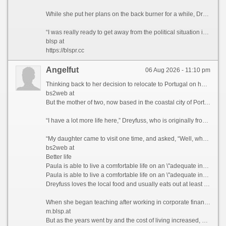
While she put her plans on the back burner for a while, Dreyfuss says that the Covid-19 pandemic in 2021 ultimately prompted her to finally leave the US permanently.
“I was really ready to get away from the political situation in the United States,” she admits.
blsp at
https://blspr.cc
Angelfut
06 Aug 2026 - 11:10 pm
Thinking back to her decision to relocate to Portugal on her own five years ago, Paula Dreyfuss jokes that many people questioned her state of mind, as she’d never even visited the European country before.
bs2web at
But the mother of two, now based in the coastal city of Porto, famous for its Port wine and spectacular bridges, has no regrets today, as her life is much richer in many ways.
“I have a lot more life here,” Dreyfuss, who is originally from Texas, tells CNN Travel, before blissfully describing her frequent trips to local museums, movie theaters, and pop-up wineries in the Douro Valley, a UNESCO World Heritage region in northern Portugal.
“My daughter came to visit one time, and asked, “Well, what do you guys do all day?” she recalls. “And my friend holds up a glass of Champagne and goes, “You’re looking at it.”
bs2web at
Better life
Paula is able to live a comfortable life on an \"adequate income\" in Portugal, which she feels wouldn\'t have been possible if she\'d stayed in California.
Paula is able to live a comfortable life on an \"adequate income\" in Portugal, which she feels wouldn\'t have been possible if she\'d stayed in California. Courtesy Paula Dreyfuss
Dreyfuss loves the local food and usually eats out at least three times a week, something she simply couldn’t have afforded to do when she was based in San Diego, California, where she lived and worked as a teacher previously.
When she began teaching after working in corporate finance for years, Dreyfuss thought she’d end up with a retirement income that would provide her with a comfortable lifestyle.
m.blsp.at
But as the years went by and the cost of living increased, she realized that this was unlikely to be the case.