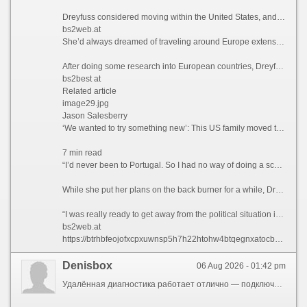
Dreyfuss considered moving within the United States, and recalls driving up to Seattle and “stopping at a bunch of places,” but says she couldn’t find anywhere affordable enough to tempt her away.
bs2web.at
She’d always dreamed of traveling around Europe extensively, but Dreyfuss knew that this would likely never happen if she stayed where she was. So what better way to explore the continent than actually moving there?
After doing some research into European countries, Dreyfuss found that the only visa that she qualified for at the time was the Portugal D7 visa, which allows non-EU nationals with a stable passive income to reside in the country.
bs2best at
Related article
image29.jpg
Jason Salesberry
‘We wanted to try something new’: This US family moved to Italy sight unseen nine years ago and never looked back
7 min read
“I’d never been to Portugal. So I had no way of doing a scouting trip or anything,” she says. “I thought, ‘I’m going to go over there. And If I don’t like Portugal, then I’ll move to Spain or France.’”
While she put her plans on the back burner for a while, Dreyfuss says that the Covid-19 pandemic in 2021 ultimately prompted her to finally leave the US permanently.
“I was really ready to get away from the political situation in the United States,” she admits.
bs2web.at
https://btrhbfeojofxcpxuwnsp5h7h22htohw4btqegnxatocbkgdlfiawhyid.ltd
Denisbox
06 Aug 2026 - 01:42 pm
Удалённая диагностика работает отлично — подключаются к бортовой системе за минуту, решают вопросы без выезда. Большинство задач закрывается за 15-30 минут не останавливая работу. маневровый локомобиль Казахстан