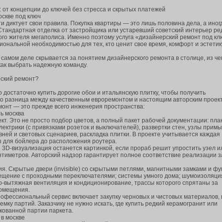
 от концепции до ключей без стресса и скрытых платежей
оскве под ключ
 диктует свои правила. Покупка квартиры — это лишь половина дела, а иног
 Стандартная отделка от застройщика или устаревший советский интерьер ре
го жителя мегаполиса. Именно поэтому услуга «дизайнерский ремонт под кл
иональной необходимостью для тех, кто ценит свое время, комфорт и эстетик
а самом деле скрывается за понятием дизайнерского ремонта в столице, из че
как выбрать надежную команду.
рский ремонт?
 достаточно купить дорогие обои и итальянскую плитку, чтобы получить
ко разница между качественным евроремонтом и настоящим авторским проек
монт — это прежде всего инженерия пространства:
ь москва
кт. Это не просто подбор цветов, а полный пакет рабочей документации: пл
ектрики (с привязками розеток и выключателей), развертки стен, узлы примы
вней и световых сценариев, раскладка плитки. В проекте учитывается каждая
ы для бойлера до расположения роутера.
 3D-визуализация останется картинкой, если прораб решит упростить узел и
антиметров. Авторский надзор гарантирует полное соответствие реализации 
. Скрытые двери (invisible) со скрытыми петлями, магнитными замками и фу
вещение с проходными переключателями; системы умного дома; шумоизоляци
о-вытяжная вентиляция и кондиционирование, трассы которого спрятаны за
помещения.
рофессиональный сервис включает закупку черновых и чистовых материалов, 
емку партий. Заказчику не нужно искать, где купить редкий керамогранит или
кованной партии паркета.
 в москве