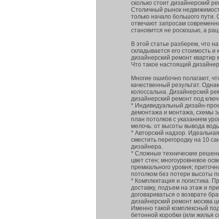
сколько стоит дизайнерский ре
Столичный рынок недвижимости
только начало большого пути.
отвечают запросам современно
становится не роскошью, а рац
В этой статье разберем, что н
складывается его стоимость и 
дизайнерский ремонт квартир 
Что такое настоящий дизайне
Многие ошибочно полагают, что
качественный результат. Одна
колоссальна. Дизайнерский ре
дизайнерский ремонт под ключ
* Индивидуальный дизайн-прое
демонтажа и монтажа, схемы эл
план потолков с указанием уро
мелочь: от высоты вывода вод
* Авторский надзор. Идеальная
сместить перегородку на 10 с
дизайнера.
* Сложные технические решения
цвет стен; многоуровневое ос
премиального уровня; приточн
потолком без потери высоты 
* Комплектация и логистика. П
доставку, подъем на этаж и при
договариваться о возврате бра
дизайнерский ремонт москва ц
Именно такой комплексный под
бетонной коробки (или жилья с