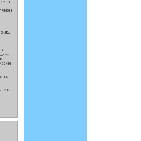
ючи от
т через
ифику,
ов
едями.
ие
Москве,
ы за
бавить