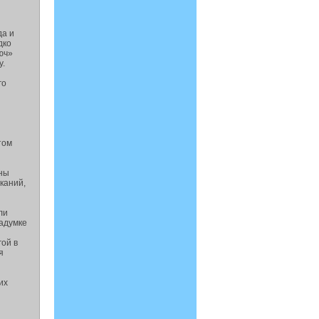
да и
дко
юч»
у.
го
том
аны
каний,
ли
задумке
гой в
я
их