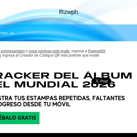
lftzwph
ntact us
 empresariales
o
crear páginas web gratis,
ingresa a
PaginaMX
e
ingresa al Creador de Códigos QR más potente que existe