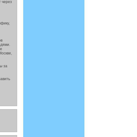
т через
ифику,
ов
едями.
ие
Москве,
ы за
бавить