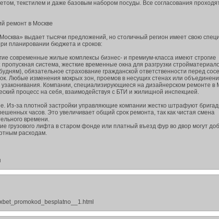
ветом, текстилем и даже базовым набором посуды. Все согласования проходя
й ремонт в Москве
Москва» выдает тысячи предложений, но столичный регион имеет свою спец
при планировании бюджета и сроков:
огие современные жилые комплексы бизнес- и премиум-класса имеют строгие
 пропускная система, жесткие временные окна для разгрузки стройматериал
о будням), обязательное страхование гражданской ответственности перед сос
ок. Любые изменения мокрых зон, проемов в несущих стенах или объединен
узаконивания. Компании, специализирующиеся на дизайнерском ремонте в 
еский процесс на себя, взаимодействуя с БТИ и жилищной инспекцией.
не. Из-за плотной застройки управляющие компании жестко штрафуют бригад
ешенных часов. Это увеличивает общий срок ремонта, так как чистая смена
ельного времени.
твие грузового лифта в старом фонде или платный въезд фур во двор могут до
ртным расходам.
ы
s/1xbet_promokod_besplatno__1.html