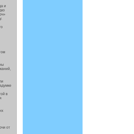
да и
дко
юч»
у.
го
том
аны
каний,
ли
задумке
гой в
я
их
ючи от