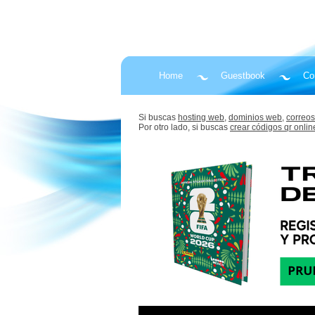
Home
Guestbook
Co
Si buscas
hosting web,
dominios web,
correos
Por otro lado, si buscas
crear códigos qr onlin