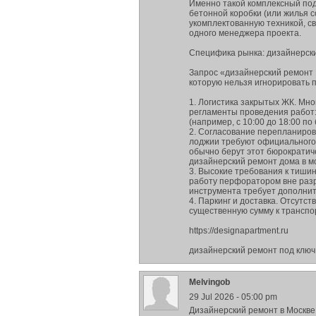
Именно такой комплексный под
бетонной коробки (или жилья с
укомплектованную техникой, с
одного менеджера проекта.
Специфика рынка: дизайнерски
Запрос «дизайнерский ремонт 
которую нельзя игнорировать 
1. Логистика закрытых ЖК. Мн
регламенты проведения работ:
(например, с 10:00 до 18:00 п
2. Согласование перепланиров
лоджии требуют официального 
обычно берут этот бюрократич
дизайнерский ремонт дома в м
3. Высокие требования к тиши
работу перфоратором вне разр
инструмента требует дополнит
4. Паркинг и доставка. Отсутс
существенную сумму к транспо
https://designapartment.ru
дизайнерский ремонт под ключ
Melvingob
29 Jul 2026 - 05:00 pm
Дизайнерский ремонт в Москве: