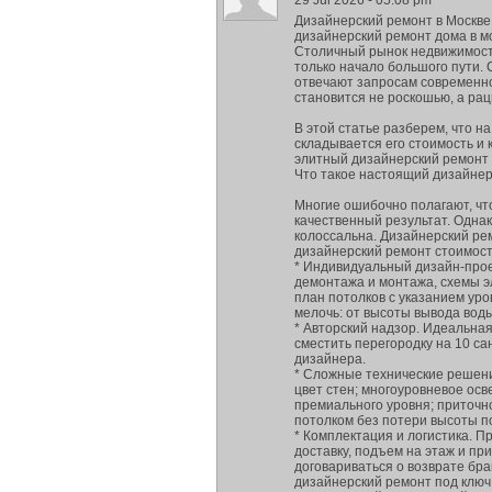
29 Jul 2026 - 05:08 pm
Дизайнерский ремонт в Москве:
дизайнерский ремонт дома в м
Столичный рынок недвижимости
только начало большого пути.
отвечают запросам современно
становится не роскошью, а рац
В этой статье разберем, что н
складывается его стоимость и 
элитный дизайнерский ремонт
Что такое настоящий дизайне
Многие ошибочно полагают, что
качественный результат. Одна
колоссальна. Дизайнерский ре
дизайнерский ремонт стоимост
* Индивидуальный дизайн-прое
демонтажа и монтажа, схемы эл
план потолков с указанием уро
мелочь: от высоты вывода вод
* Авторский надзор. Идеальная
сместить перегородку на 10 с
дизайнера.
* Сложные технические решения
цвет стен; многоуровневое ос
премиального уровня; приточн
потолком без потери высоты 
* Комплектация и логистика. П
доставку, подъем на этаж и при
договариваться о возврате бра
дизайнерский ремонт под ключ