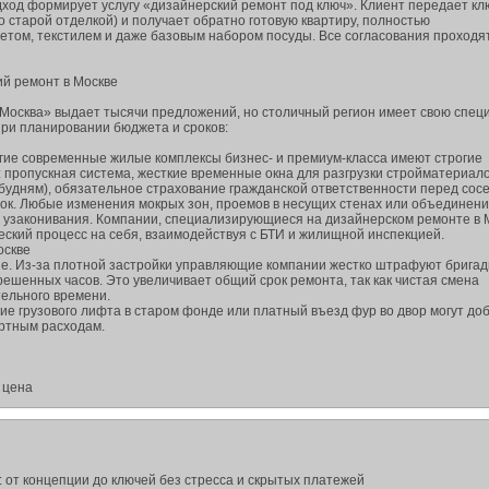
ход формирует услугу «дизайнерский ремонт под ключ». Клиент передает кл
о старой отделкой) и получает обратно готовую квартиру, полностью
ветом, текстилем и даже базовым набором посуды. Все согласования проходя
й ремонт в Москве
Москва» выдает тысячи предложений, но столичный регион имеет свою спец
при планировании бюджета и сроков:
огие современные жилые комплексы бизнес- и премиум-класса имеют строгие
 пропускная система, жесткие временные окна для разгрузки стройматериал
о будням), обязательное страхование гражданской ответственности перед сос
ок. Любые изменения мокрых зон, проемов в несущих стенах или объединен
узаконивания. Компании, специализирующиеся на дизайнерском ремонте в 
еский процесс на себя, взаимодействуя с БТИ и жилищной инспекцией.
оскве
не. Из-за плотной застройки управляющие компании жестко штрафуют бригад
ешенных часов. Это увеличивает общий срок ремонта, так как чистая смена
ельного времени.
твие грузового лифта в старом фонде или платный въезд фур во двор могут до
ртным расходам.
 цена
 от концепции до ключей без стресса и скрытых платежей