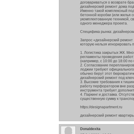
договариваться о возврате бра
дизайнерский ремонт дома под
Именно такой комплексный под
бетонной коробки (или жилья с
укомплектованную техникой, с
одного менеджера проекта.
Специфика рынка: дизайнерски
Запрос «дизайнерский ремонт 
которую нельзя игнорировать 
1. Логистика закрытых ЖК. Мн
регламенты проведения работ:
(например, с 10:00 до 18:00 п
2. Согласование перепланиров
лоджии требуют официального 
обычно берут этот бюрократич
дизайнерский ремонт под ключ
3. Высокие требования к тиши
работу перфоратором вне разр
инструмента требует дополнит
4. Паркинг и доставка. Отсутс
существенную сумму к транспо
https://designapartment.ru
дизайнерский ремонт квартиры
Donaldexita