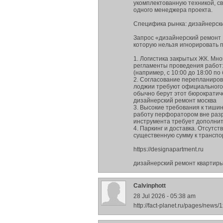
укомплектованную техникой, с
одного менеджера проекта.
Специфика рынка: дизайнерски
Запрос «дизайнерский ремонт 
которую нельзя игнорировать 
1. Логистика закрытых ЖК. Мн
регламенты проведения работ:
(например, с 10:00 до 18:00 п
2. Согласование перепланиров
лоджии требуют официального 
обычно берут этот бюрократич
дизайнерский ремонт москва
3. Высокие требования к тиши
работу перфоратором вне разр
инструмента требует дополнит
4. Паркинг и доставка. Отсутс
существенную сумму к транспо
https://designapartment.ru
дизайнерский ремонт квартир
Calvinphott
28 Jul 2026 - 05:38 am
http://fact-planet.ru/pages/new