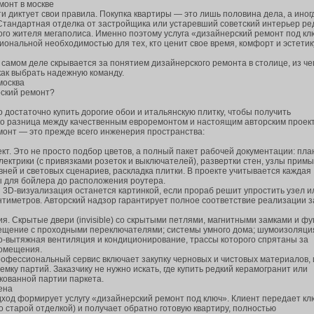
монт в москве
 диктует свои правила. Покупка квартиры — это лишь половина дела, а иног
 Стандартная отделка от застройщика или устаревший советский интерьер ре
го жителя мегаполиса. Именно поэтому услуга «дизайнерский ремонт под кл
иональной необходимостью для тех, кто ценит свое время, комфорт и эстетик
а самом деле скрывается за понятием дизайнерского ремонта в столице, из че
как выбрать надежную команду.
москва
рский ремонт?
 достаточно купить дорогие обои и итальянскую плитку, чтобы получить
ко разница между качественным евроремонтом и настоящим авторским проек
монт — это прежде всего инженерия пространства:
кт. Это не просто подбор цветов, а полный пакет рабочей документации: пл
ектрики (с привязками розеток и выключателей), развертки стен, узлы примы
вней и световых сценариев, раскладка плитки. В проекте учитывается каждая
ы для бойлера до расположения роутера.
 3D-визуализация останется картинкой, если прораб решит упростить узел и
антиметров. Авторский надзор гарантирует полное соответствие реализации 
. Скрытые двери (invisible) со скрытыми петлями, магнитными замками и фу
вещение с проходными переключателями; системы умного дома; шумоизоляци
о-вытяжная вентиляция и кондиционирование, трассы которого спрятаны за
помещения.
рофессиональный сервис включает закупку черновых и чистовых материалов, 
емку партий. Заказчику не нужно искать, где купить редкий керамогранит или
кованной партии паркета.
ена
ход формирует услугу «дизайнерский ремонт под ключ». Клиент передает кл
о старой отделкой) и получает обратно готовую квартиру, полностью