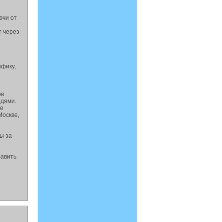
ючи от
т через
ифику,
ов
едями.
ие
Москве,
ы за
бавить