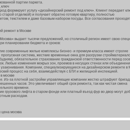
кованной партии паркета.
 ключ
ход формирует услугу «дизайнерский ремонт под ключ». Клиент передает кл
о старой отделкой) и получает обратно готовую квартиру, полностью
ветом, текстилем и даже базовым набором посуды. Все согласования проходя
й ремонт в Москве
Москва» выдает тысячи предложений, но столичный регион имеет свою спец
при планировании бюджета и сроков:
огие современные жилые комплексы бизнес- и премиум-класса имеют строгие
 пропускная система, жесткие временные окна для разгрузки стройматериал
о будням), обязательное страхование гражданской ответственности перед сос
ок. Любые изменения мокрых зон, проемов в несущих стенах или объединен
узаконивания. Компании, специализирующиеся на дизайнерском ремонте в 
еский процесс на себя, взаимодействуя с БТИ и жилищной инспекцией.
 в москве
не. Из-за плотной застройки управляющие компании жестко штрафуют бригад
ешенных часов. Это увеличивает общий срок ремонта, так как чистая смена
ельного времени.
твие грузового лифта в старом фонде или платный въезд фур во двор могут до
ртным расходам.
 цена москва