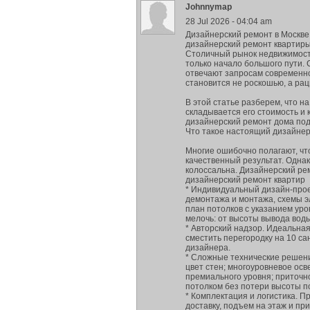
Johnnymap
28 Jul 2026 - 04:04 am
Дизайнерский ремонт в Москве:
дизайнерский ремонт квартир
Столичный рынок недвижимости
только начало большого пути.
отвечают запросам современно
становится не роскошью, а рац
В этой статье разберем, что н
складывается его стоимость и 
дизайнерский ремонт дома под
Что такое настоящий дизайне
Многие ошибочно полагают, что
качественный результат. Одна
колоссальна. Дизайнерский ре
дизайнерский ремонт квартир
* Индивидуальный дизайн-прое
демонтажа и монтажа, схемы эл
план потолков с указанием уро
мелочь: от высоты вывода вод
* Авторский надзор. Идеальная
сместить перегородку на 10 с
дизайнера.
* Сложные технические решения
цвет стен; многоуровневое ос
премиального уровня; приточн
потолком без потери высоты 
* Комплектация и логистика. П
доставку, подъем на этаж и при