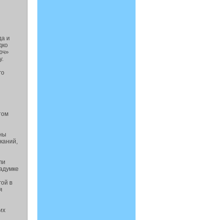
да и
дко
юч»
у.
го
том
аны
каний,
ли
задумке
гой в
я
их