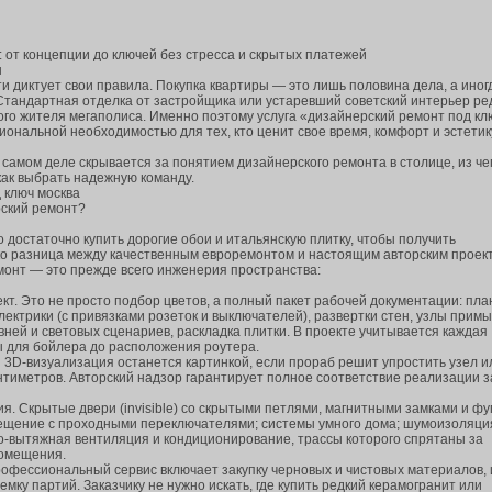
 от концепции до ключей без стресса и скрытых платежей
ы
 диктует свои правила. Покупка квартиры — это лишь половина дела, а иног
 Стандартная отделка от застройщика или устаревший советский интерьер ре
го жителя мегаполиса. Именно поэтому услуга «дизайнерский ремонт под кл
иональной необходимостью для тех, кто ценит свое время, комфорт и эстетик
а самом деле скрывается за понятием дизайнерского ремонта в столице, из че
как выбрать надежную команду.
 ключ москва
рский ремонт?
 достаточно купить дорогие обои и итальянскую плитку, чтобы получить
ко разница между качественным евроремонтом и настоящим авторским проек
монт — это прежде всего инженерия пространства:
кт. Это не просто подбор цветов, а полный пакет рабочей документации: пл
ектрики (с привязками розеток и выключателей), развертки стен, узлы примы
вней и световых сценариев, раскладка плитки. В проекте учитывается каждая
ы для бойлера до расположения роутера.
 3D-визуализация останется картинкой, если прораб решит упростить узел и
антиметров. Авторский надзор гарантирует полное соответствие реализации 
. Скрытые двери (invisible) со скрытыми петлями, магнитными замками и фу
вещение с проходными переключателями; системы умного дома; шумоизоляци
о-вытяжная вентиляция и кондиционирование, трассы которого спрятаны за
помещения.
рофессиональный сервис включает закупку черновых и чистовых материалов, 
емку партий. Заказчику не нужно искать, где купить редкий керамогранит или