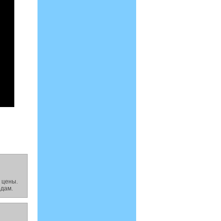
 цены.
одам.